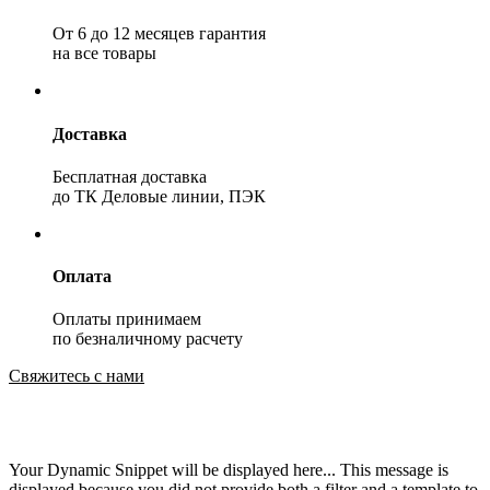
От 6 до 12 месяцев гарантия
на все товары
Доставка
Бесплатная доставка
до ТК Деловые линии, ПЭК
Оплата
Оплаты принимаем
по безналичному расчету
Свяжитесь с нами
Your Dynamic Snippet will be displayed here... This message is
displayed because you did not provide both a filter and a template to