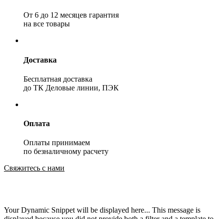
От 6 до 12 месяцев гарантия
на все товары
Доставка
Бесплатная доставка
до ТК Деловые линии, ПЭК
Оплата
Оплаты принимаем
по безналичному расчету
Свяжитесь с нами
Your Dynamic Snippet will be displayed here... This message is
displayed because you did not provide both a filter and a template to