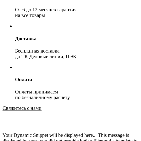
От 6 до 12 месяцев гарантия
на все товары
Доставка
Бесплатная доставка
до ТК Деловые линии, ПЭК
Оплата
Оплаты принимаем
по безналичному расчету
Свяжитесь с нами
Your Dynamic Snippet will be displayed here... This message is
displayed because you did not provide both a filter and a template to