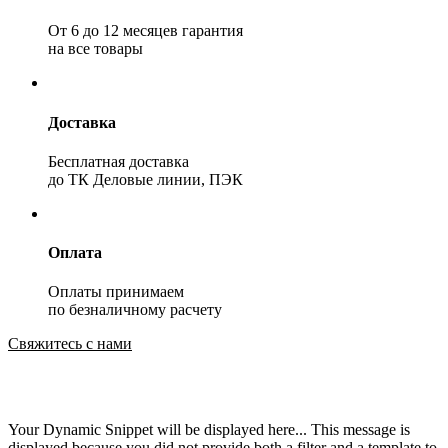
От 6 до 12 месяцев гарантия
на все товары
Доставка
Бесплатная доставка
до ТК Деловые линии, ПЭК
Оплата
Оплаты принимаем
по безналичному расчету
Свяжитесь с нами
Your Dynamic Snippet will be displayed here... This message is
displayed because you did not provide both a filter and a template to