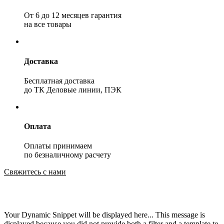
От 6 до 12 месяцев гарантия
на все товары
Доставка
Бесплатная доставка
до ТК Деловые линии, ПЭК
Оплата
Оплаты принимаем
по безналичному расчету
Свяжитесь с нами
Your Dynamic Snippet will be displayed here... This message is
displayed because you did not provide both a filter and a template to