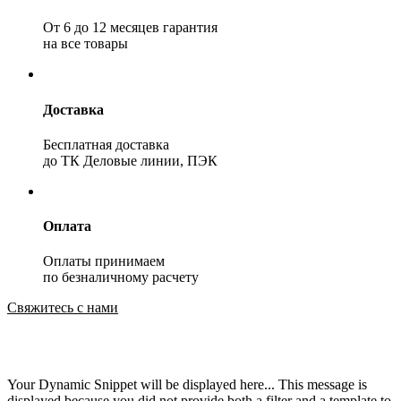
От 6 до 12 месяцев гарантия
на все товары
Доставка
Бесплатная доставка
до ТК Деловые линии, ПЭК
Оплата
Оплаты принимаем
по безналичному расчету
Свяжитесь с нами
Your Dynamic Snippet will be displayed here... This message is
displayed because you did not provide both a filter and a template to