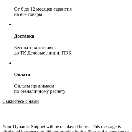
От 6 до 12 месяцев гарантия
на все товары
Доставка
Бесплатная доставка
до ТК Деловые линии, ПЭК
Оплата
Оплаты принимаем
по безналичному расчету
Свяжитесь с нами
Your Dynamic Snippet will be displayed here... This message is
displayed because you did not provide both a filter and a template to