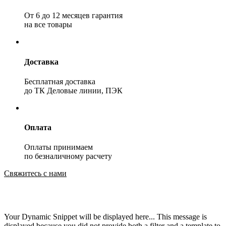
От 6 до 12 месяцев гарантия
на все товары
Доставка
Бесплатная доставка
до ТК Деловые линии, ПЭК
Оплата
Оплаты принимаем
по безналичному расчету
Свяжитесь с нами
Your Dynamic Snippet will be displayed here... This message is
displayed because you did not provide both a filter and a template to