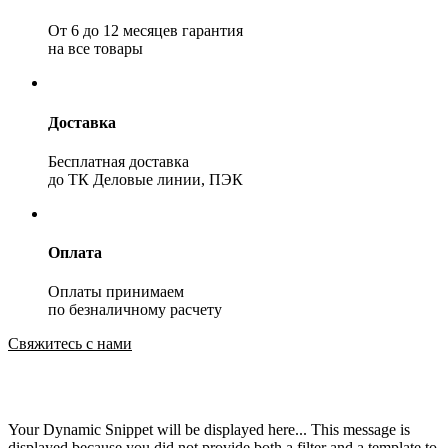
От 6 до 12 месяцев гарантия
на все товары
Доставка
Бесплатная доставка
до ТК Деловые линии, ПЭК
Оплата
Оплаты принимаем
по безналичному расчету
Свяжитесь с нами
Your Dynamic Snippet will be displayed here... This message is
displayed because you did not provide both a filter and a template to