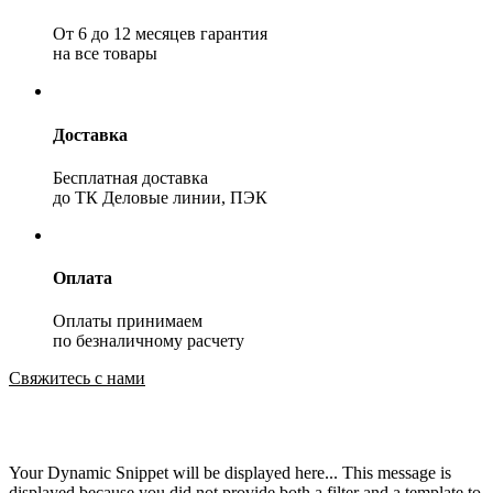
От 6 до 12 месяцев гарантия
на все товары
Доставка
Бесплатная доставка
до ТК Деловые линии, ПЭК
Оплата
Оплаты принимаем
по безналичному расчету
Свяжитесь с нами
Your Dynamic Snippet will be displayed here... This message is
displayed because you did not provide both a filter and a template to