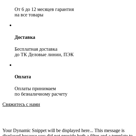
От 6 до 12 месяцев гарантия
на все товары
Доставка
Бесплатная доставка
до ТК Деловые линии, ПЭК
Оплата
Оплаты принимаем
по безналичному расчету
Свяжитесь с нами
Your Dynamic Snippet will be displayed here... This message is
displayed because you did not provide both a filter and a template to