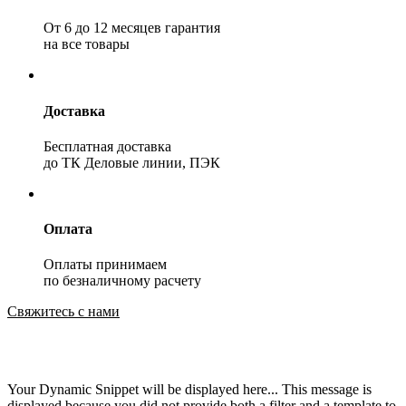
От 6 до 12 месяцев гарантия
на все товары
Доставка
Бесплатная доставка
до ТК Деловые линии, ПЭК
Оплата
Оплаты принимаем
по безналичному расчету
Свяжитесь с нами
Your Dynamic Snippet will be displayed here... This message is
displayed because you did not provide both a filter and a template to