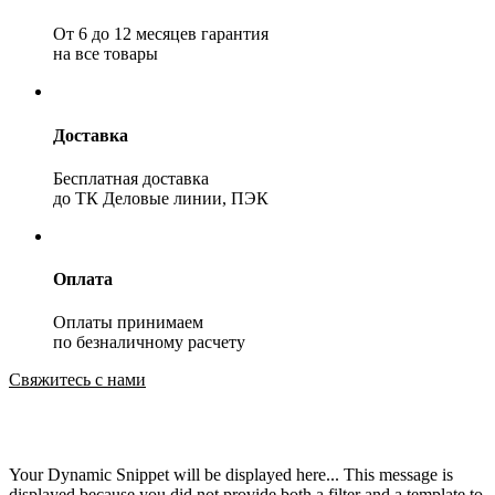
От 6 до 12 месяцев гарантия
на все товары
Доставка
Бесплатная доставка
до ТК Деловые линии, ПЭК
Оплата
Оплаты принимаем
по безналичному расчету
Свяжитесь с нами
Your Dynamic Snippet will be displayed here... This message is
displayed because you did not provide both a filter and a template to