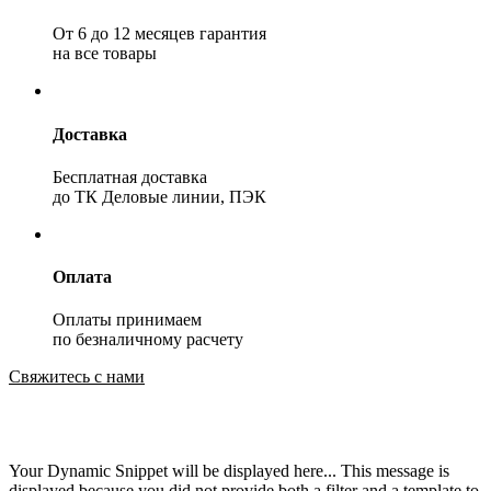
От 6 до 12 месяцев гарантия
на все товары
Доставка
Бесплатная доставка
до ТК Деловые линии, ПЭК
Оплата
Оплаты принимаем
по безналичному расчету
Свяжитесь с нами
Your Dynamic Snippet will be displayed here... This message is
displayed because you did not provide both a filter and a template to