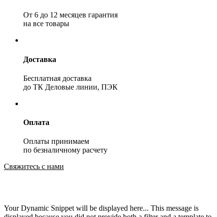
От 6 до 12 месяцев гарантия
на все товары
Доставка
Бесплатная доставка
до ТК Деловые линии, ПЭК
Оплата
Оплаты принимаем
по безналичному расчету
Свяжитесь с нами
Your Dynamic Snippet will be displayed here... This message is
displayed because you did not provide both a filter and a template to