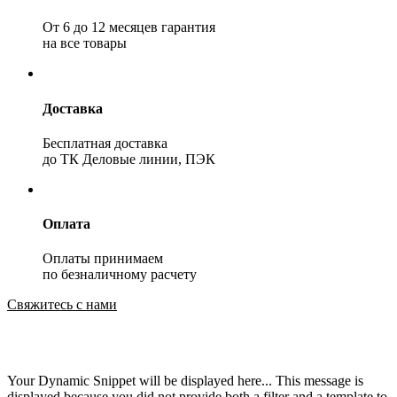
От 6 до 12 месяцев гарантия
на все товары
Доставка
Бесплатная доставка
до ТК Деловые линии, ПЭК
Оплата
Оплаты принимаем
по безналичному расчету
Свяжитесь с нами
Your Dynamic Snippet will be displayed here... This message is
displayed because you did not provide both a filter and a template to