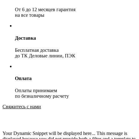
От 6 до 12 месяцев гарантия
на все товары
Доставка
Бесплатная доставка
до ТК Деловые линии, ПЭК
Оплата
Оплаты принимаем
по безналичному расчету
Свяжитесь с нами
Your Dynamic Snippet will be displayed here... This message is
displayed because you did not provide both a filter and a template to