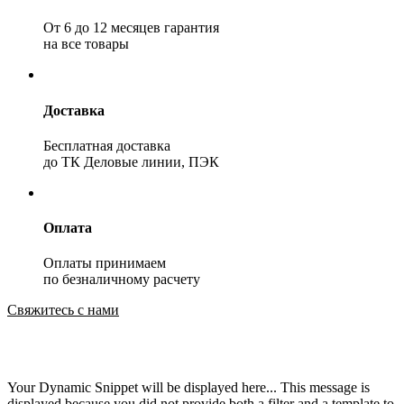
От 6 до 12 месяцев гарантия
на все товары
Доставка
Бесплатная доставка
до ТК Деловые линии, ПЭК
Оплата
Оплаты принимаем
по безналичному расчету
Свяжитесь с нами
Your Dynamic Snippet will be displayed here... This message is
displayed because you did not provide both a filter and a template to