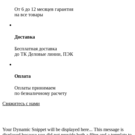
От 6 до 12 месяцев гарантия
на все товары
Доставка
Бесплатная доставка
до ТК Деловые линии, ПЭК
Оплата
Оплаты принимаем
по безналичному расчету
Свяжитесь с нами
Your Dynamic Snippet will be displayed here... This message is
displayed because you did not provide both a filter and a template to