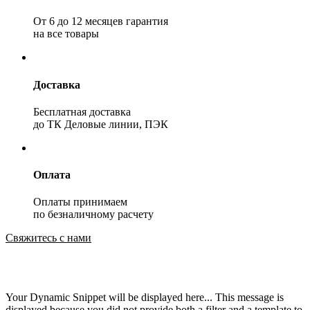
От 6 до 12 месяцев гарантия
на все товары
Доставка
Бесплатная доставка
до ТК Деловые линии, ПЭК
Оплата
Оплаты принимаем
по безналичному расчету
Свяжитесь с нами
Your Dynamic Snippet will be displayed here... This message is
displayed because you did not provide both a filter and a template to