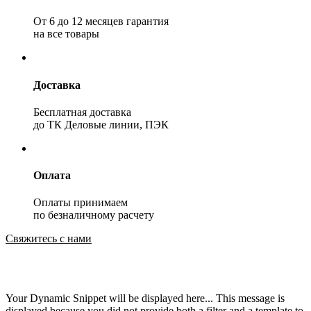
От 6 до 12 месяцев гарантия
на все товары
Доставка
Бесплатная доставка
до ТК Деловые линии, ПЭК
Оплата
Оплаты принимаем
по безналичному расчету
Свяжитесь с нами
Your Dynamic Snippet will be displayed here... This message is
displayed because you did not provide both a filter and a template to