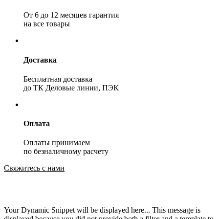
От 6 до 12 месяцев гарантия
на все товары
Доставка
Бесплатная доставка
до ТК Деловые линии, ПЭК
Оплата
Оплаты принимаем
по безналичному расчету
Свяжитесь с нами
Your Dynamic Snippet will be displayed here... This message is
displayed because you did not provide both a filter and a template to