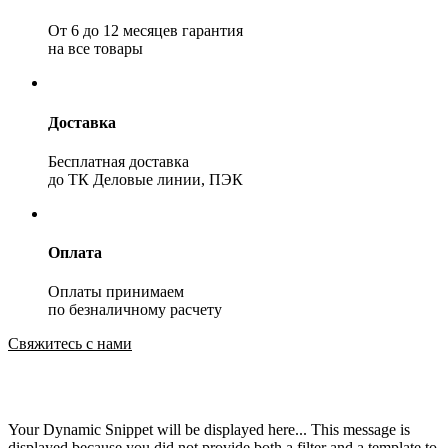
От 6 до 12 месяцев гарантия
на все товары
Доставка
Бесплатная доставка
до ТК Деловые линии, ПЭК
Оплата
Оплаты принимаем
по безналичному расчету
Свяжитесь с нами
Your Dynamic Snippet will be displayed here... This message is
displayed because you did not provide both a filter and a template to