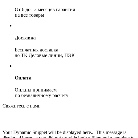
От 6 до 12 месяцев гарантия
на все товары
Доставка
Бесплатная доставка
до ТК Деловые линии, ПЭК
Оплата
Оплаты принимаем
по безналичному расчету
Свяжитесь с нами
Your Dynamic Snippet will be displayed here... This message is
displayed because you did not provide both a filter and a template to