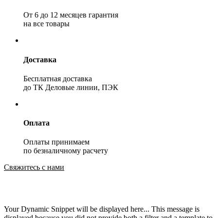
От 6 до 12 месяцев гарантия
на все товары
Доставка
Бесплатная доставка
до ТК Деловые линии, ПЭК
Оплата
Оплаты принимаем
по безналичному расчету
Свяжитесь с нами
Your Dynamic Snippet will be displayed here... This message is
displayed because you did not provide both a filter and a template to