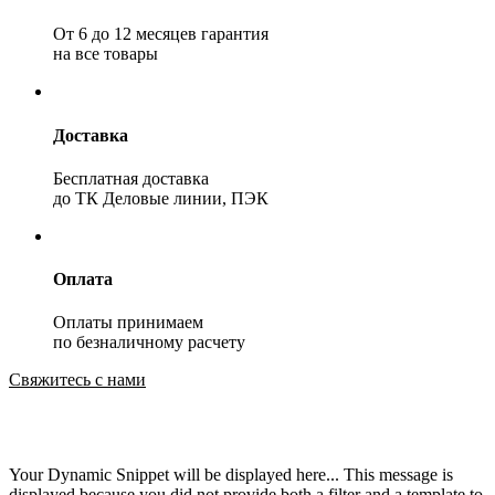
От 6 до 12 месяцев гарантия
на все товары
Доставка
Бесплатная доставка
до ТК Деловые линии, ПЭК
Оплата
Оплаты принимаем
по безналичному расчету
Свяжитесь с нами
Your Dynamic Snippet will be displayed here... This message is
displayed because you did not provide both a filter and a template to